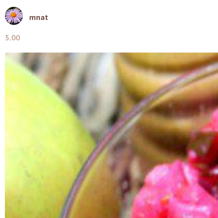
mnat
5.00