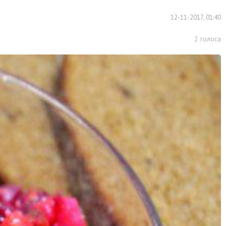
12-11-2017, 01:40
2
голоса