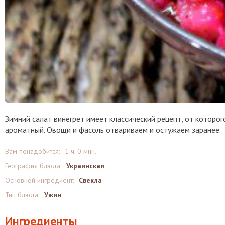
Зимний салат винегрет имеет классический рецепт, от которог
ароматный. Овощи и фасоль отвариваем и остужаем заранее.
Вам понадобится:
1 ч. 0 мин.
География блюда:
Украинская
Основной ингредиент:
Свекла
Тип блюда:
Ужин
Ингредиенты