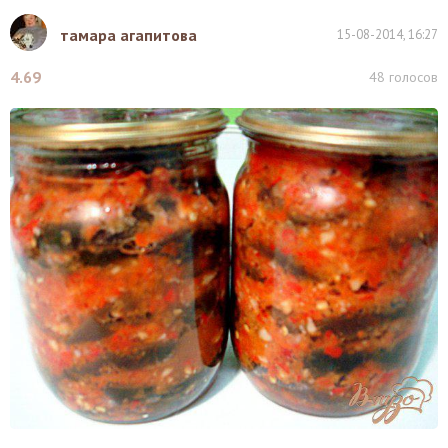
тамара агапитова
15-08-2014, 16:27
4.69
48
голосов