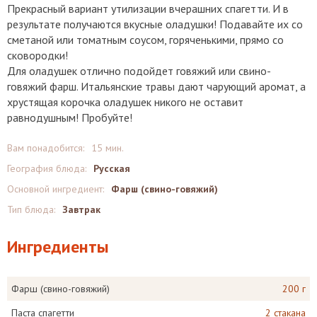
Прекрасный вариант утилизации вчерашних спагетти. И в
результате получаются вкусные оладушки! Подавайте их со
сметаной или томатным соусом, горяченькими, прямо со
сковородки!
Для оладушек отлично подойдет говяжий или свино-
говяжий фарш. Итальянские травы дают чарующий аромат, а
хрустящая корочка оладушек никого не оставит
равнодушным! Пробуйте!
Вам понадобится:
15 мин.
География блюда:
Русская
Основной ингредиент:
Фарш (свино-говяжий)
Тип блюда:
Завтрак
Ингредиенты
Фарш (свино-говяжий)
200 г
Паста спагетти
2 стакана