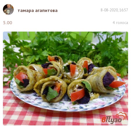
тамара агапитова
8-08-2020, 16:57
5.00
4
голоса