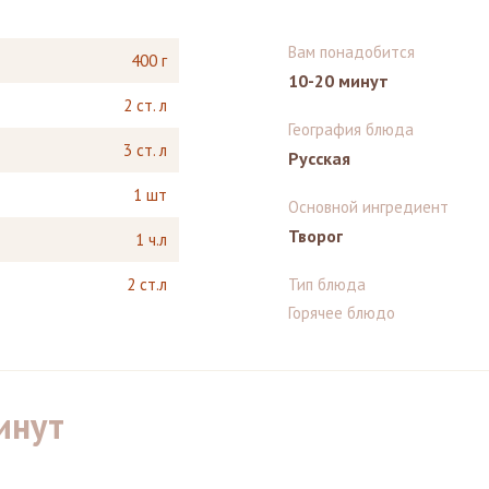
Вам понадобится
400 г
10-20 минут
2 ст. л
География блюда
3 ст. л
Русская
1 шт
Основной ингредиент
Творог
1 ч.л
2 ст.л
Тип блюда
Горячее блюдо
инут