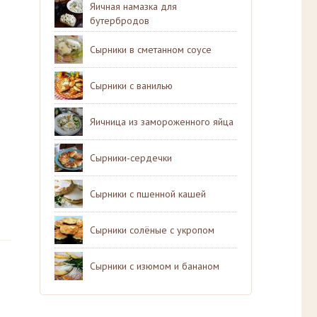
Яичная намазка для
бутербродов
Сырники в сметанном соусе
Сырники с ванилью
Яичница из замороженного яйца
Сырники-сердечки
Сырники с пшенной кашей
Сырники солёные с укропом
Сырники с изюмом и бананом