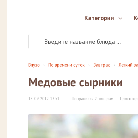
Категории
К
Впузо
По времени суток
Завтрак
Легкий з
Медовые сырники
18-09-2012, 13:51
Понравился 2 поварам
Просмотр