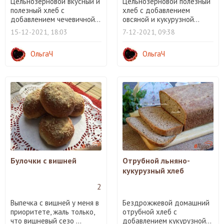
Цельнозерновой вкусный и
Цельнозерновой полезный
полезный хлеб с
хлеб с добавлением
добавлением чечевичной...
овсяной и кукурузной...
15-12-2021, 18:03
7-12-2021, 09:38
ОльгаЧ
ОльгаЧ
Булочки с вишней
Отрубной льняно-
кукурузный хлеб
2
Выпечка с вишней у меня в
Бездрожжевой домашний
приоритете, жаль только,
отрубной хлеб с
что вишневый сезо ...
добавлением кукурузной...