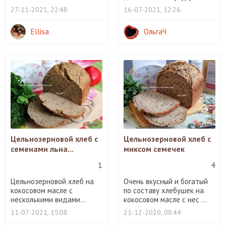
27-11-2021, 22:48
16-07-2021, 12:26
Ellisa
ОльгаЧ
Цельнозерновой хлеб с
Цельнозерновой хлеб с
семенами льна...
миксом семечек
1
4
Цельнозерновой хлеб на
Очень вкусный и богатый
кокосовом масле с
по составу хлебушек на
несколькими видами...
кокосовом масле с нес ...
11-07-2021, 15:08
21-12-2020, 08:44