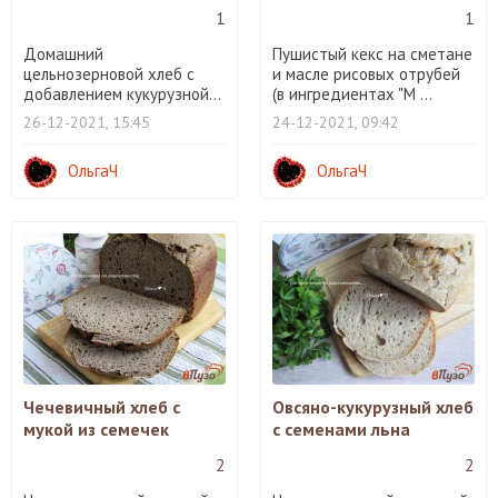
1
1
Домашний
Пушистый кекс на сметане
цельнозерновой хлеб с
и масле рисовых отрубей
добавлением кукурузной...
(в ингредиентах "М ...
26-12-2021, 15:45
24-12-2021, 09:42
ОльгаЧ
ОльгаЧ
Чечевичный хлеб с
Овсяно-кукурузный хлеб
мукой из семечек
с семенами льна
2
2