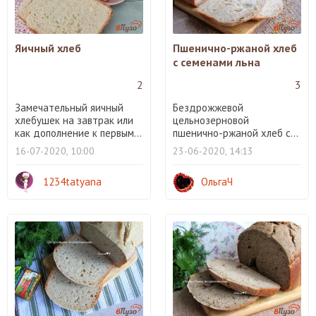
Яичный хлеб
Пшенично-ржаной хлеб
с семенами льна
2
3
Замечательный яичный
Бездрожжевой
хлебушек на завтрак или
цельнозерновой
как дополнение к первым...
пшенично-ржаной хлеб с...
16-07-2020, 10:00
23-06-2020, 14:13
1234tatyana
ОльгаЧ