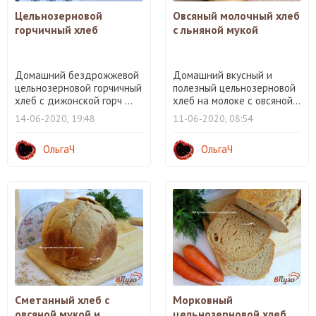
Цельнозерновой
Овсяный молочный хлеб
горчичный хлеб
с льняной мукой
Домашний бездрожжевой
Домашний вкусный и
цельнозерновой горчичный
полезный цельнозерновой
хлеб с дижонской горч ...
хлеб на молоке с овсяной...
14-06-2020, 19:48
11-06-2020, 08:54
ОльгаЧ
ОльгаЧ
Сметанный хлеб с
Морковный
овсяной мукой и...
цельнозерновой хлеб