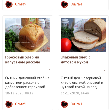
ОльгаЧ
ОльгаЧ
Гороховый хлеб на
Злаковый хлеб с
капустном рассоле
нутовой мукой
2
2
Сытный домашний хлеб на
Сытный цельнозерновой
капустном рассоле с
хлеб с овсяной, рисовой и
добавлением гороховой...
нутовой мукой на под ...
18-12-2020, 08:12
13-12-2020, 14:48
ОльгаЧ
ОльгаЧ