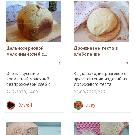
Цельнозерновой
Дрожжевое тесто в
молочный хлеб с...
хлебопечке
1
2
Очень вкусный и
Когда заходит разговор о
ароматный молочный
приготовлении изделий из
бездрожжевой хлеб с...
дрожжевого теста, ...
7-12-2020, 14:09
26-09-2020, 22:21
ОльгаЧ
uliay