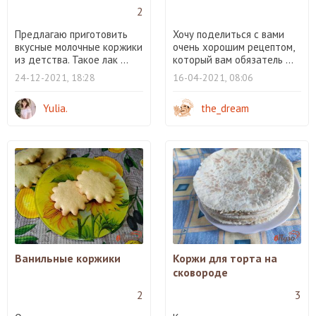
2
Предлагаю приготовить
Хочу поделиться с вами
вкусные молочные коржики
очень хорошим рецептом,
из детства. Такое лак ...
который вам обязатель ...
24-12-2021, 18:28
16-04-2021, 08:06
Yulia.
the_dream
Ванильные коржики
Коржи для торта на
сковороде
2
3