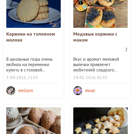
Коржики на топленом
Медовые коржики с
молоке
маком
2
В школьные годы очень
Вкус и аромат меловой
любила на переменке
выпечки привлечет
купить в столовой...
любителей сладкого...
3-04-2016, 21:35
24-02-2016, 01:55
mellorn
mnat