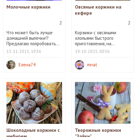
Молочные коржики
Овсяные коржики на
кефире
2
2
Что может быть лучше
Коржики с овсяными
домашней выпечки!?
хлопьями быстрого
Предлагаю попробовать...
приготовления, на...
13-11-2015, 19:36
19-10-2015, 00:36
Елена74
mnat
Шоколадные коржики с
Творожные коржики
имбирем
"Зайки"