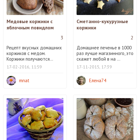
Медовые коржики с
Сметанно-кукурузные
яблочным повидлом
коржики
3
2
Рецепт вкусных домашних
Домашнее печенье в 1000
коржиков с медом.
раз лучше магазинного, это
Коржики получаются...
скажет любой в на ...
17-02-2016, 11:59
17-11-2015, 17:39
mnat
Елена74