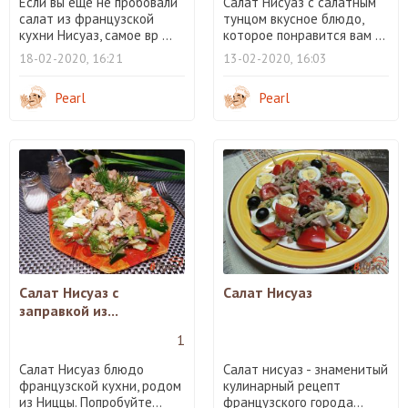
Если вы еще не пробовали
Салат Нисуаз с салатным
салат из французской
тунцом вкусное блюдо,
кухни Нисуаз, самое вр ...
которое понравится вам ...
18-02-2020, 16:21
13-02-2020, 16:03
Pearl
Pearl
Салат Нисуаз с
Салат Нисуаз
заправкой из...
1
Салат Нисуаз блюдо
Салат нисуаз - знаменитый
французской кухни, родом
кулинарный рецепт
из Ниццы. Попробуйте...
французского города...