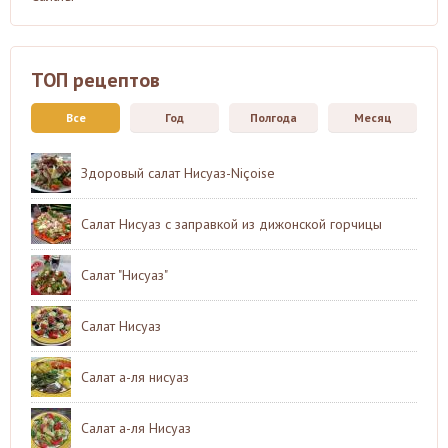
ТОП рецептов
Все
Год
Полгода
Месяц
Здоровый салат Нисуаз-Niçoise
Салат Нисуаз с заправкой из дижонской горчицы
Салат "Нисуаз"
Салат Нисуаз
Салат а-ля нисуаз
Салат а-ля Нисуаз