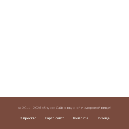
© 2011—2026 «Впузо» Сайт о вкусной и здоровой пище!
О проекте
Карта сайта
Контакты
Помощь