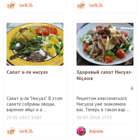
lorik26
lorik26
Салат а-ля нисуаз
Здоровый салат Нисуаз-
Niçoise
6
Салат а-ля "Нисуаз". В этом
Рецептом классического
салате собраны овощи,
Нисуаза уже знакомила
вареное яйцо и а ...
вас. Теперь в таком вар ...
23-02-2017, 15:02
30-03-2014, 17:35
lorik26
Апрель