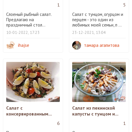
1
5
Слоеный рыбный салат.
Салат с тунцом, огурцом и
Предлагаю на
перцем - это один из
праздничный стол...
любимых моей семьи, п ...
10-01-2022, 17:23
23-12-2021, 13:04
ihajse
тамара агапитова
Салат с
Салат из пекинской
консервированным...
капусты с тунцом и...
6
1