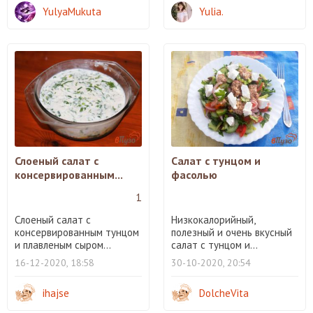
YulyaMukuta
Yulia.
Слоеный салат с
Салат с тунцом и
консервированным...
фасолью
1
Слоеный салат с
Низкокалорийный,
консервированным тунцом
полезный и очень вкусный
и плавленым сыром...
салат с тунцом и...
16-12-2020, 18:58
30-10-2020, 20:54
ihajse
DolcheVita