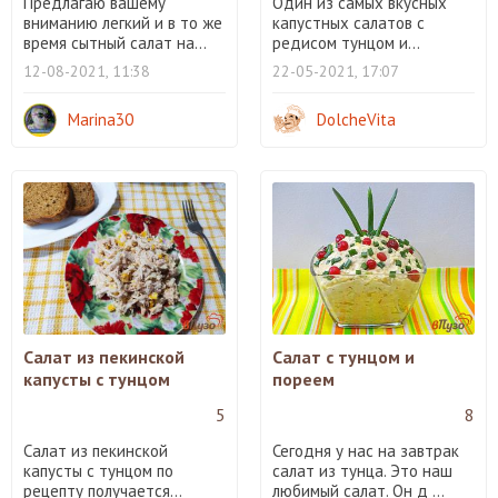
Предлагаю вашему
Один из самых вкусных
вниманию легкий и в то же
капустных салатов с
время сытный салат на...
редисом тунцом и...
12-08-2021, 11:38
22-05-2021, 17:07
Marina30
DolcheVita
Салат из пекинской
Салат с тунцом и
капусты с тунцом
пореем
5
8
Салат из пекинской
Сегодня у нас на завтрак
капусты с тунцом по
салат из тунца. Это наш
рецепту получается...
любимый салат. Он д ...