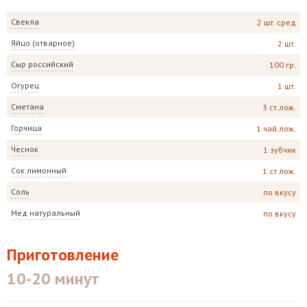
Свекла
2 шт. сред
Яйцо (отварное)
2 шт.
Сыр российский
100 гр.
Огурец
1 шт.
Сметана
3 ст.лож.
Горчица
1 чай.лож.
Чеснок
1 зубчик
Сок лимонный
1 ст лож.
Соль
по вкусу
Мед натуральный
по вкусу
Приготовление
10-20 минут