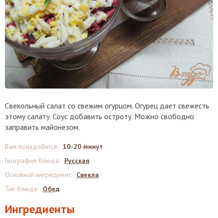
Свекольный салат со свежим огурцом. Огурец дает свежесть
этому салату. Соус добавить остроту. Можно свободно
заправить майонезом.
Вам понадобится
:
10-20 минут
География блюда
:
Русская
Основной ингредиент
:
Свекла
Тип блюда
:
Обед
Ингредиенты