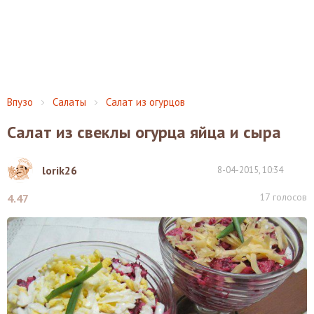
Впузо
Салаты
Салат из огурцов
Салат из свеклы огурца яйца и сыра
lorik26
8-04-2015, 10:34
17
голосов
4.47