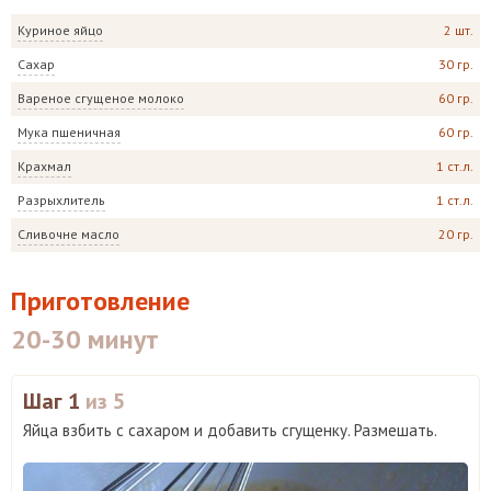
Куриное яйцо
2 шт.
Сахар
30 гр.
Вареное сгущеное молоко
60 гр.
Мука пшеничная
60 гр.
Крахмал
1 ст.л.
Разрыхлитель
1 ст.л.
Сливочне масло
20 гр.
Приготовление
20-30 минут
Шаг 1
из 5
Яйца взбить с сахаром и добавить сгущенку. Размешать.