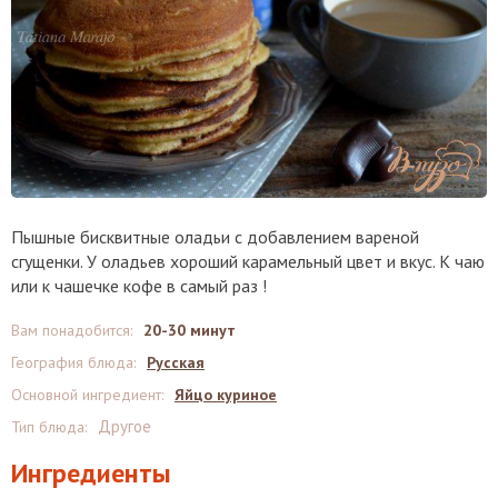
Пышные бисквитные оладьи с добавлением вареной
сгущенки. У оладьев хороший карамельный цвет и вкус. К чаю
или к чашечке кофе в самый раз !
Вам понадобится
:
20-30 минут
География блюда
:
Русская
Основной ингредиент
:
Яйцо куриное
Другое
Тип блюда
:
Ингредиенты