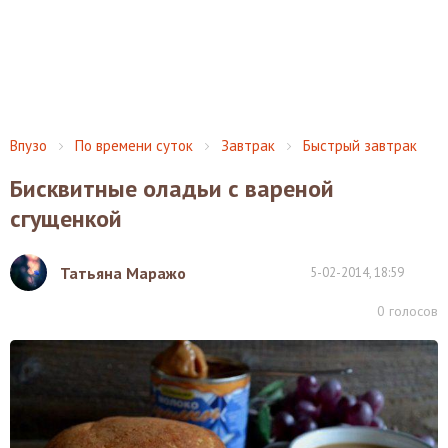
Впузо
По времени суток
Завтрак
Быстрый завтрак
Бисквитные оладьи с вареной
сгущенкой
Татьяна Маражо
5-02-2014, 18:59
0
голосов