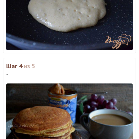
Шаг 4
из 5
-