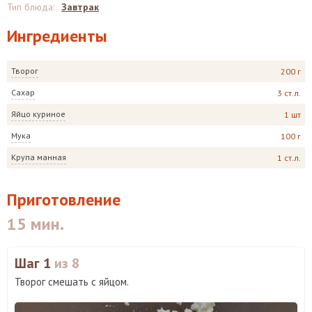
Тип блюда
:
Завтрак
Ингредиенты
Творог
200 г
Сахар
3 ст.л.
Яйцо куриное
1 шт
Мука
100 г
Крупа манная
1 ст.л.
Приготовление
15 мин.
Шаг 1
из 8
Творог смешать с яйцом.