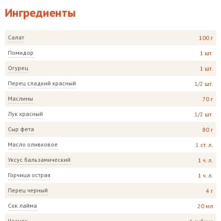
Ингредиенты
Салат
100 г
Помидор
1 шт.
Огурец
1 шт.
Перец сладкий красный
1/2 шт.
Маслины
70 г
Лук красный
1/2 шт.
Сыр фета
80 г
Масло оливковое
1 ст. л.
Уксус бальзамический
1 ч. л.
Горчица острая
1 ч. л.
Перец черный
4 г
Сок лайма
20 мл
Чеснок