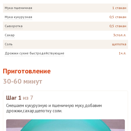
Мука пшеничная
1 стакан
Мука кукурузная
0,5 стакан
Сыворотка
0,5 стакан
Сахар
3стол.л.
Соль
щепотка
Дрожжи сухие быстродействующие
1ч.л.
Приготовление
30-60 минут
Шаг 1
из 7
Смешаем кукурузную и пшеничную муку,добавим
дрожжи,сахар,щепотку соли.