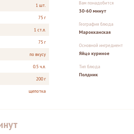
Вам понадобится
1 шт.
30-60 минут
75 г
География блюда
1 ст.л.
Марокканская
75 г
Основной ингредиент
Яйцо куриное
по вкусу
0.5 ч.л.
Тип блюда
Полдник
200 г
щепотка
инут