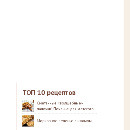
ТОП 10 рецептов
Сметанные «волшебные»
палочки! Печенье для детского
праздника.
Морковное печенье с изюмом