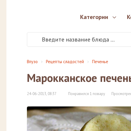
Категории
К
Впузо
Рецепты сладостей
Печенье
Марокканское печен
24-06-2013, 08:37
Понравился 1 повару
Просмотрен