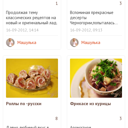
1
3
Продолжая тему
Вспоминая прекрасные
классических рецептов на
десерты
новый и оригинальный лад.
Черногории,попыталась...
16-09-2012, 14:14
16-09-2012, 09:13
Машулька
Машулька
Роллы по -русски
Фрикасе из курицы
8
3
Давно любимый вкус в
Ароматное