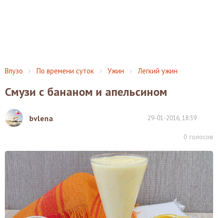
Впузо
По времени суток
Ужин
Легкий ужин
Смузи с бананом и апельсином
bvlena
29-01-2016, 18:59
0
голосов