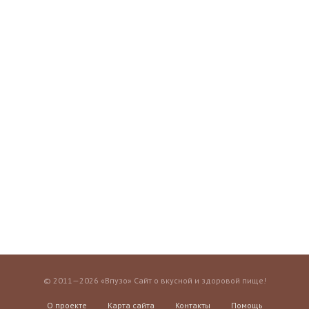
© 2011—2026 «Впузо» Сайт о вкусной и здоровой пище!
О проекте
Карта сайта
Контакты
Помощь