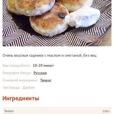
Очень вкусные сырники с маслом и сметаной, без яиц.
Вам понадобится
:
10-20 минут
География блюда
:
Русская
Основной ингредиент
:
Творог
Другое
Тип блюда
:
Ингредиенты
Творог
200 г