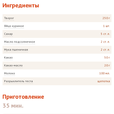
Ингредиенты
Творог
250 г
Яйцо куриное
1 шт.
Сахар
5 ст. л.
Масло подсолнечное
2 ст. л.
Мука пшеничная
2 ст. л.
Какао
50 г
Какао-масло
20 г
Молоко
100 мл.
Разрыхлитель теста
щепотка
Приготовление
35 мин.