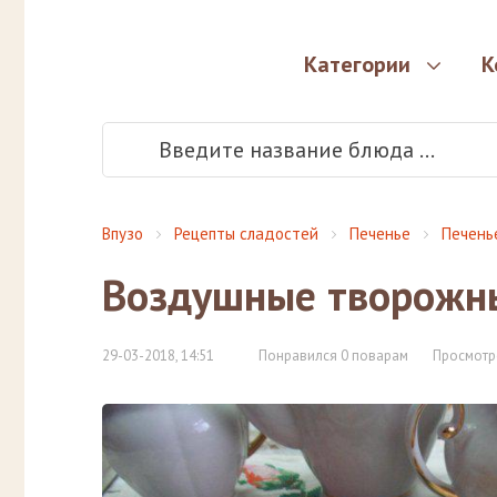
Категории
К
Впузо
Рецепты сладостей
Печенье
Печень
Воздушные творожн
29-03-2018, 14:51
Понравился 0 поварам
Просмотр