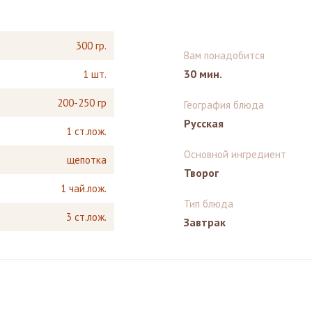
300 гр.
Вам понадобится
30 мин.
1 шт.
200-250 гр
География блюда
Русская
1 ст.лож.
Основной ингредиент
щепотка
Творог
1 чай.лож.
Тип блюда
3 ст.лож.
Завтрак