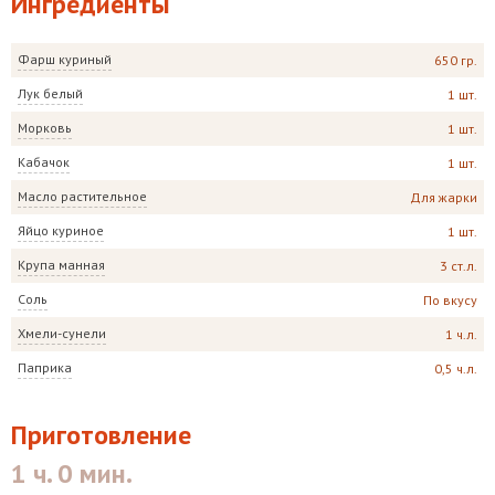
Ингредиенты
Фарш куриный
650 гр.
Лук белый
1 шт.
Морковь
1 шт.
Кабачок
1 шт.
Масло растительное
Для жарки
Яйцо куриное
1 шт.
Крупа манная
3 ст.л.
Соль
По вкусу
Хмели-сунели
1 ч.л.
Паприка
0,5 ч.л.
Приготовление
1 ч. 0 мин.