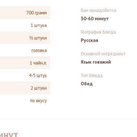
Вам понадобится
700 грамм
30-60 минут
1 штука
География блюда
½ штуки
Русская
головка
Основной ингредиент
Язык говяжий
1 чайн.л.
4-5 штук
Тип блюда
Обед
2 штуки
по вкусу
инут