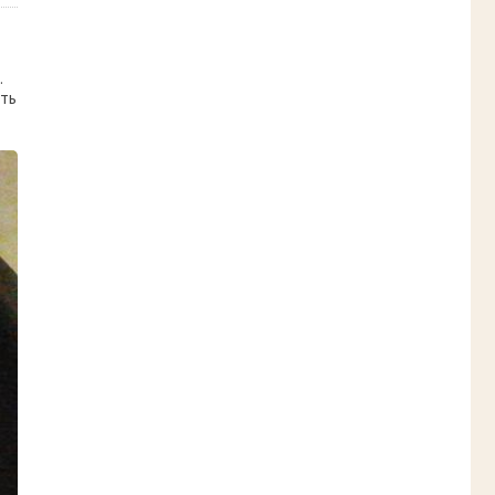
.
ать