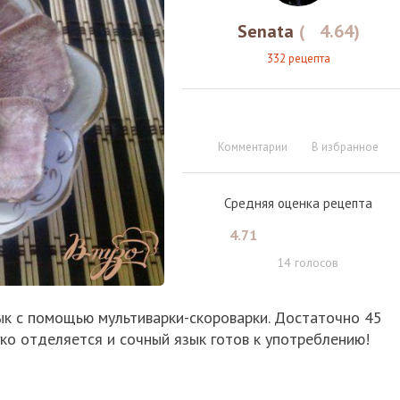
Senata
(
4.64
)
332 рецепта
Комментарии
В избранное
Средняя оценка рецепта
4.71
14
голосов
ык с помощью мультиварки-скороварки. Достаточно 45
гко отделяется и сочный язык готов к употреблению!