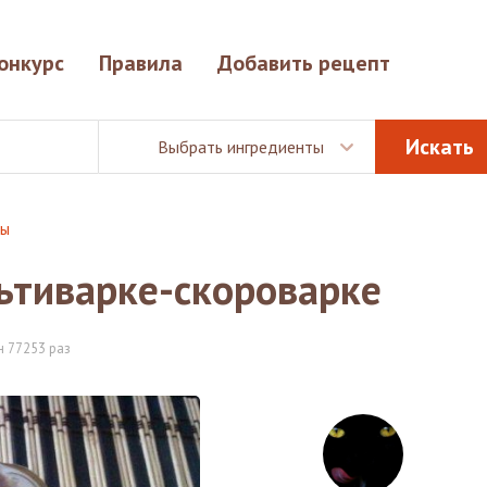
онкурс
Правила
Добавить рецепт
Выбрать ингредиенты
цы
ьтиварке-скороварке
 77253 раз