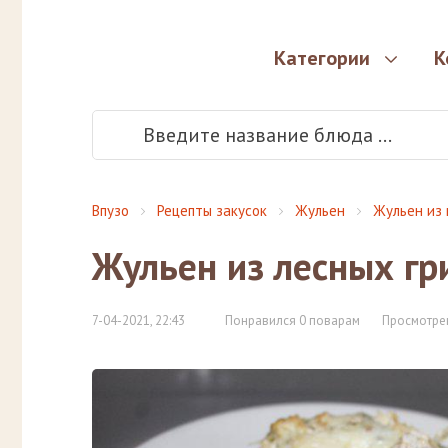
Категории
К
Впузо
Рецепты закусок
Жульен
Жульен из 
Жульен из лесных гр
7-04-2021, 22:43
Понравился 0 поварам
Просмотрен