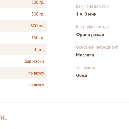
500 гр.
Вам понадобится
1 ч. 0 мин.
500 гр.
300 мл.
География блюда
Французская
150 гр.
Основной ингредиент
1 шт.
Маслята
для жарки
Тип блюда
по вкусу
Обед
по вкусу
н.