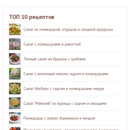
ТОП 10 рецептов
Салат из помидоров, огурцов и сладкой кукурузы
Салат с помидорами и рикоттой
Теплый салат из брынзы с грибами
Салат с копченым мясом, сыром и помидорами
Салат Айсберг с сыром и помидорами черри
Салат "Майский" из курицы с сыром и овощами
Помидоры с луком, базиликом и медом
Помидоры в медово - соевом маринаде с чесноком