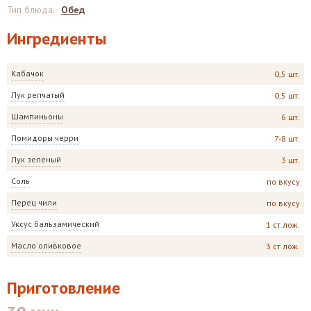
Тип блюда
:
Обед
Ингредиенты
Кабачок
0,5 шт.
Лук репчатый
0,5 шт.
Шампиньоны
6 шт.
Помидоры черри
7-8 шт.
Лук зеленый
3 шт.
Соль
по вкусу
Перец чили
по вкусу
Уксус бальзамический
1 ст.лож.
Масло оливковое
3 ст лож.
Приготовление