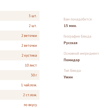
3 шт.
Вам понадобится
15 мин.
2 шт.
2 веточки
География блюда
Русская
2 веточки
Основной ингредиент
2 кустика
Помидор
10 лист
Тип блюда
30 г
Ужин
1 чай.лож.
2 ст.лож.
по вкусу