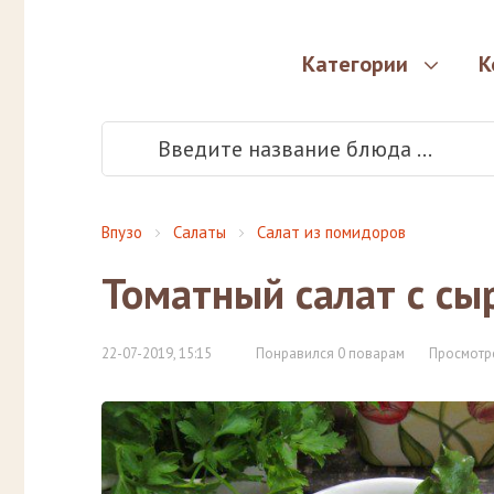
Категории
К
Впузо
Салаты
Салат из помидоров
Томатный салат с сы
22-07-2019, 15:15
Понравился 0 поварам
Просмотр