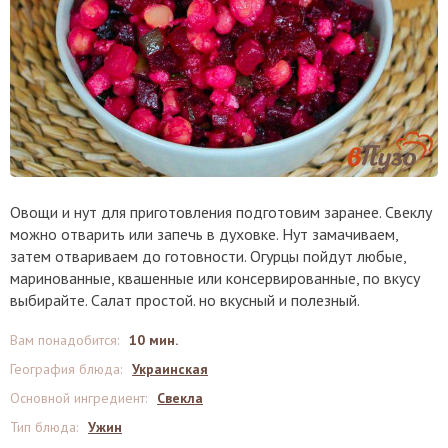
Овощи и нут для приготовления подготовим заранее. Свеклу
можно отварить или запечь в духовке. Нут замачиваем,
затем отвариваем до готовности. Огурцы пойдут любые,
маринованные, квашенные или консервированные, по вкусу
выбирайте. Салат простой. но вкусный и полезный.
Вам понадобится
:
10 мин.
География блюда
:
Украинская
Основной ингредиент
:
Свекла
Тип блюда
:
Ужин