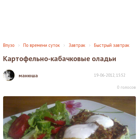
Впузо
По времени суток
Завтрак
Быстрый завтрак
Картофельно-кабачковые оладьи
манюша
19-06-2012, 15:52
0
голосов