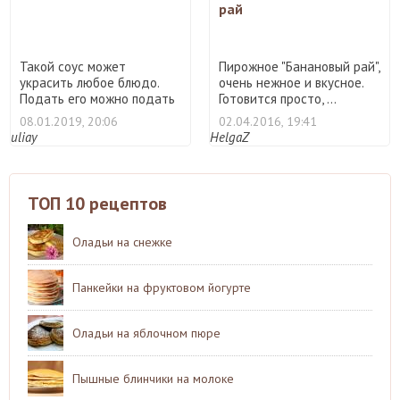
рай
Такой соус может
Пирожное "Банановый рай",
украсить любое блюдо.
очень нежное и вкусное.
Подать его можно подать
Готовится просто, ...
практ ...
08.01.2019, 20:06
02.04.2016, 19:41
uliay
HelgaZ
ТОП 10 рецептов
Оладьи на снежке
Панкейки на фруктовом йогурте
Оладьи на яблочном пюре
Пышные блинчики на молоке