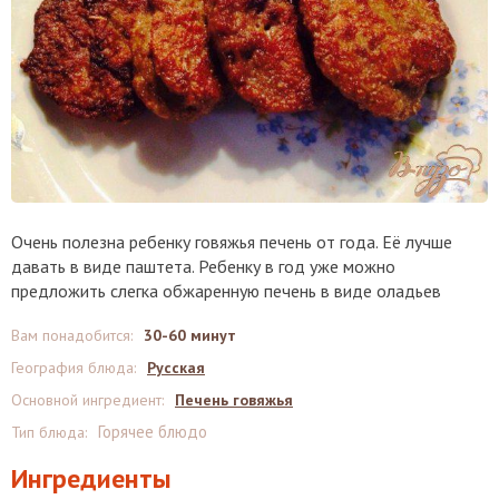
Очень полезна ребенку говяжья печень от года. Её лучше
давать в виде паштета. Ребенку в год уже можно
предложить слегка обжаренную печень в виде оладьев
Вам понадобится
:
30-60 минут
География блюда
:
Русская
Основной ингредиент
:
Печень говяжья
Горячее блюдо
Тип блюда
:
Ингредиенты