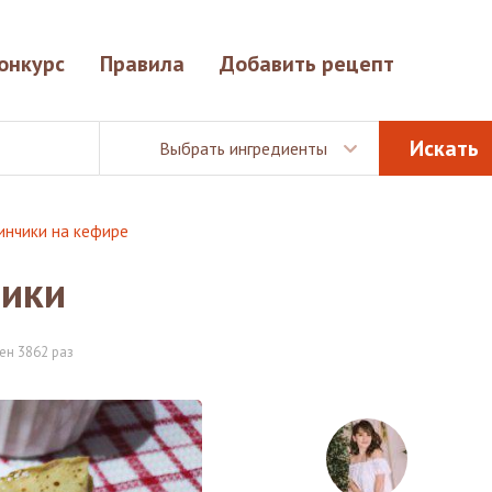
онкурс
Правила
Добавить рецепт
Выбрать ингредиенты
инчики на кефире
чики
ен 3862 раз