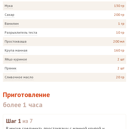
Мука
130 гр
Сахар
200 гр
Ванилин
1 гр
Разрыхлитель теста
10 гр
Простокваша
200 мл
Крупа манная
160 гр
Яйцо куриное
2 шт
Пряник
2 шт
Сливочное масло
20 гр
Приготовление
более 1 часа
Шаг 1
из 7
В миске соединить простоквашу с манной крупой и