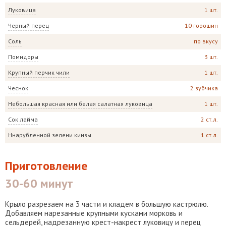
Луковица
1 шт.
Черный перец
10 горошин
Соль
по вкусу
Помидоры
3 шт.
Крупный перчик чили
1 шт.
Чеснок
2 зубчика
Небольшая красная или белая салатная луковица
1 шт.
Сок лайма
2 ст.л.
Ннарубленной зелени кинзы
1 ст.л.
Приготовление
30-60 минут
Крыло разрезаем на 3 части и кладем в большую кастрюлю.
Добавляем нарезанные крупными кусками морковь и
сельдерей, надрезанную крест-накрест луковицу и перец