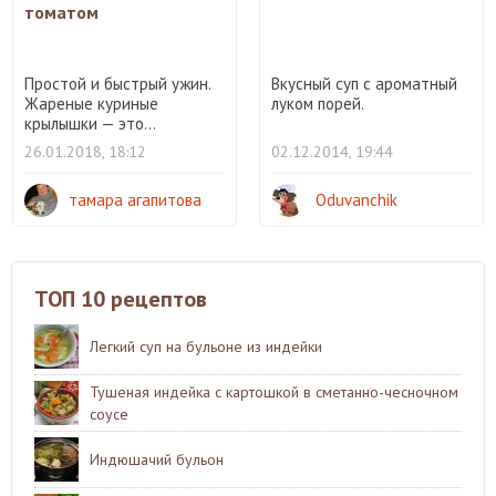
томатом
Простой и быстрый ужин.
Вкусный суп с ароматный
Жареные куриные
луком порей.
крылышки — это...
26.01.2018, 18:12
02.12.2014, 19:44
тамара агапитова
Oduvanchik
ТОП 10 рецептов
Легкий суп на бульоне из индейки
Тушеная индейка с картошкой в сметанно-чесночном
соусе
Индюшачий бульон