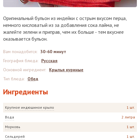
Оригинальный бульон из индейки с острым вкусом перца,
немного кисловатый из за добавления сока лайма, не
жалейте зелени и приправ, чем их больше - тем вкуснее
оказывается бульон.
Вам понадобится
:
30-60 минут
География блюда
:
Русская
Основной ингредиент
:
Крылья куриные
Тип блюда
:
Обед
Ингредиенты
Крупное индюшиное крыло
1 шт.
Вода
2 литра
Морковь
1 шт.
Сельдерей
1 шт.