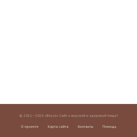
© 2011—2026 «Впузо» Сайт о вкусной и здоровой пище!
О проекте
Карта сайта
Контакты
Помощь