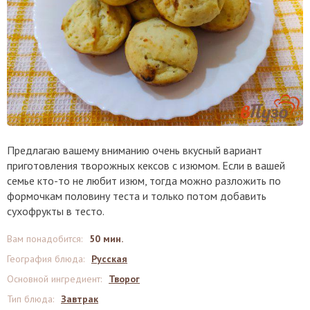
Предлагаю вашему вниманию очень вкусный вариант
приготовления творожных кексов с изюмом. Если в вашей
семье кто-то не любит изюм, тогда можно разложить по
формочкам половину теста и только потом добавить
сухофрукты в тесто.
Вам понадобится
:
50 мин.
География блюда
:
Русская
Основной ингредиент
:
Творог
Тип блюда
:
Завтрак