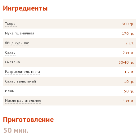
Ингредиенты
Творог
300 гр.
Мука пшеничная
170 гр.
Яйцо куриное
2 шт.
Сахар
2 ст. л.
Сметана
30-40 гр.
Разрыхлитель теста
1 ч. л.
Сахар ванильный
10 гр.
Изюм
50 гр.
Масло растительное
1 ст. л.
Приготовление
50 мин.