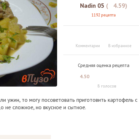
Nadin 05
(
4.59
)
1192 рецепта
Комментарии
В избранное
Средняя оценка рецепта
4.50
8
голосов
или ужин, то могу посоветовать приготовить картофель с
о не сложное, но вкусное и сытное.