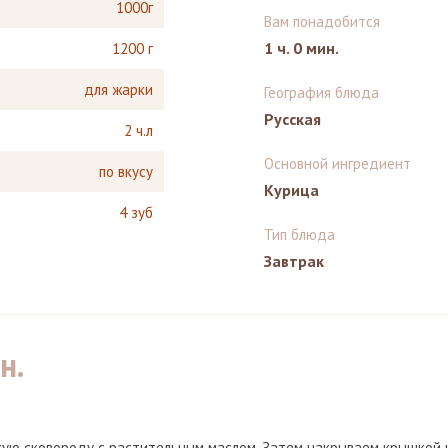
1000г
Вам понадобится
1 ч. 0 мин.
1200 г
для жарки
География блюда
Русская
2 ч.л
Основной ингредиент
по вкусу
Курица
4 зуб
Тип блюда
Завтрак
н.
тую сковороду с растительным маслом. Затем накрываем крышкой 