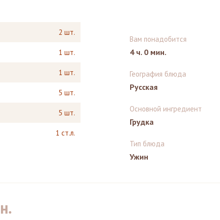
2 шт.
Вам понадобится
4 ч. 0 мин.
1 шт.
1 шт.
География блюда
Русская
5 шт.
Основной ингредиент
5 шт.
Грудка
1 ст.л.
Тип блюда
Ужин
н.