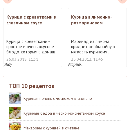
Курица с креветками в
Курица в лимонно-
сливочном соусе
розмариновом
маринаде
Курица с креветками -
Маринад из лимона
простое и очень вкусное
придает необычайную
блюдо, которым в домаш
мягкость куриному ...
...
26.03.2018, 11:31
25.04.2012, 11:45
uliay
МарияС
ТОП 10 рецептов
Куриная печень с чесноком в сметане
Куриные бедра в чесночно-сметанном соусе
Макароны с курицей в сметане