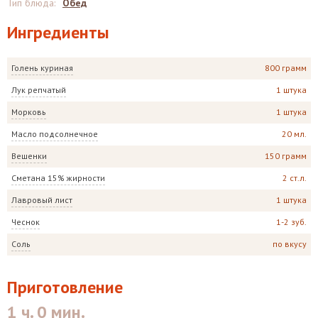
Тип блюда
:
Обед
Ингредиенты
Голень куриная
800 грамм
Лук репчатый
1 штука
Морковь
1 штука
Масло подсолнечное
20 мл.
Вешенки
150 грамм
Сметана 15% жирности
2 ст.л.
Лавровый лист
1 штука
Чеснок
1-2 зуб.
Соль
по вкусу
Приготовление
1 ч. 0 мин.