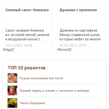
Слоеный салат Неженка
Драники с припеком
Салат назвала Неженка
Драники из картофеля
из-за своей легкой, нежной
блюдо славянской кухни,
и воздушной консист ...
которые любят во многих
...
16.11.2015, 16:18
02.04.2021, 10:19
HelgaZ
Marina30
ТОП 10 рецептов
Рулька запеченная без кости
Горький перец в томате с чесноком и зеленью
Чипсы Нарядные