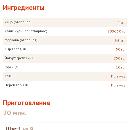
Ингредиенты
Яйцо (отварное)
4 шт.
Филе куриное (отварное)
200-250 гр
Морковь (отварная)
1-2 шт.
Сыр твердый
50 гр.
Йогурт греческий
250 гр.
Горчица
10 гр.
Соль
По вкусу
Перец черный
По вкусу
Приготовление
20 мин.
Шаг 1
из 9