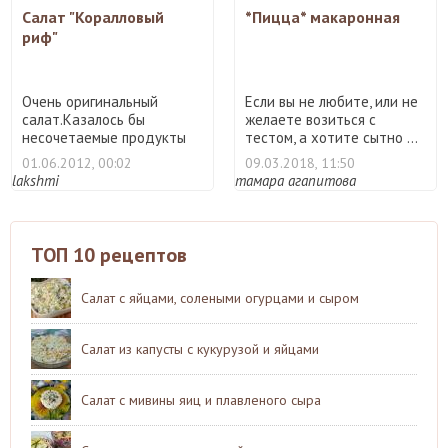
Салат "Коралловый
*Пицца* макаронная
риф"
Очень оригинальный
Если вы не любите, или не
салат.Казалось бы
желаете возиться с
несочетаемые продукты
тестом, а хотите сытно ...
великолеп ...
01.06.2012, 00:02
09.03.2018, 11:50
lakshmi
тамара агапитова
ТОП 10 рецептов
Салат с яйцами, солеными огурцами и сыром
Салат из капусты с кукурузой и яйцами
Салат с мивины яиц и плавленого сыра