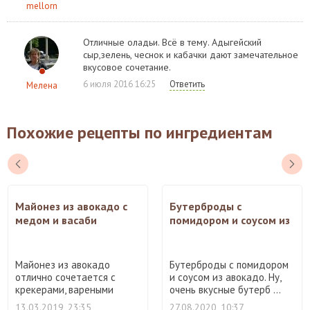
mellorn
Отличные оладьи. Всё в тему. Адыгейский
сыр,зелень, чеснок и кабачки дают замечательное
вкусовое сочетание.
6 июля 2016 16:25
Ответить
Мелена
Похожие рецепты по ингредиентам
Майонез из авокадо с
Бутерброды с
медом и васаби
помидором и соусом из
авокадо
Майонез из авокадо
Бутерброды с помидором
отлично сочетается с
и соусом из авокадо. Ну,
крекерами, вареными
очень вкусные бутерб ...
яйцами, ...
13.03.2019, 23:35
27.08.2020, 10:37