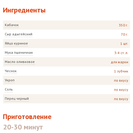
Ингредиенты
Кабачок
350 г.
Сыр адыгейский
70 г.
Яйцо куриное
1 шт.
Мука пшеничная
3-4 ст. л.
Масло оливковое
для жарки
Чеснок
1 зубчик
Укроп
по вкусу
Соль
по вкусу
Перец черный
по вкусу
Приготовление
20-30 минут