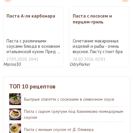
Паста А-ля карбонара
Паста с лососем и
перцем-гриль
Паста с различными
Сочетание макаронных
соусами блюда в основном
изделий и рыбы - очень
итальянской кухни. Пред ...
вкусное. Пасту стоит бра
...
27.05.2020, 10:41
26.02.2016, 02:01
Marina30
OdryParker
ТОП 10 рецептов
Быстрые спагетти с сосисками в сливочном соусе
Паста с сыром сулугуни под базиликово-помидорным
соусом
Паста с яичным соусом от Д. Оливера