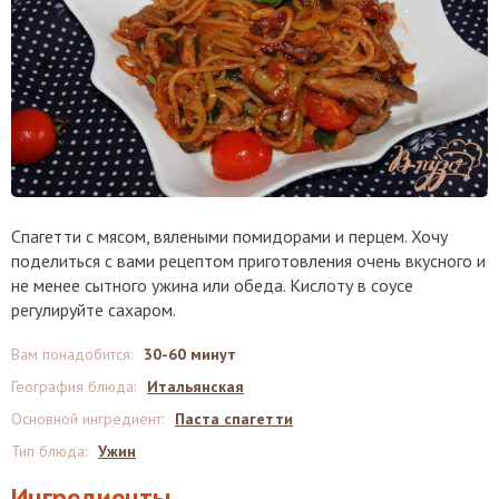
Спагетти с мясом, вялеными помидорами и перцем. Хочу
поделиться с вами рецептом приготовления очень вкусного и
не менее сытного ужина или обеда. Кислоту в соусе
регулируйте сахаром.
Вам понадобится
:
30-60 минут
География блюда
:
Итальянская
Основной ингредиент
:
Паста спагетти
Тип блюда
:
Ужин
Ингредиенты