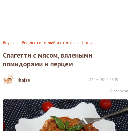
Впузо
Рецепты изделий из теста
Паста
Спагетти с мясом, вялеными
помидорами и перцем
ihajse
22-08-2017, 23:49
0
голосов