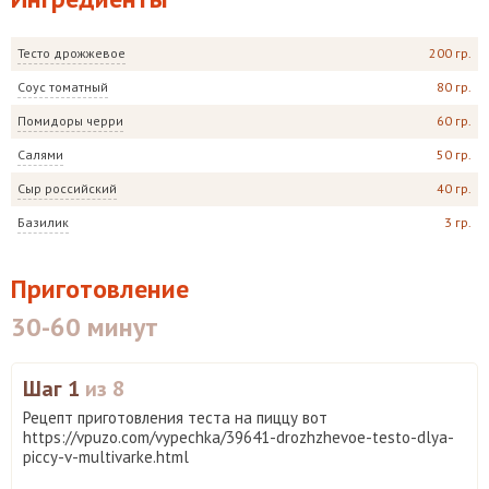
Тесто дрожжевое
200 гр.
Соус томатный
80 гр.
Помидоры черри
60 гр.
Салями
50 гр.
Сыр российский
40 гр.
Базилик
3 гр.
Приготовление
30-60 минут
Шаг 1
из 8
Рецепт приготовления теста на пиццу вот
https://vpuzo.com/vypechka/39641-drozhzhevoe-testo-dlya-
piccy-v-multivarke.html