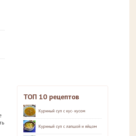
ТОП 10 рецептов
Куриный суп с кус- кусом
е
ть
Куриный суп с лапшой и яйцом