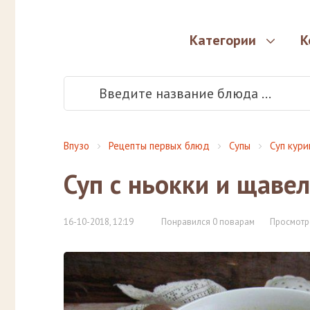
Категории
К
Впузо
Рецепты первых блюд
Супы
Суп кур
Суп с ньокки и щаве
16-10-2018, 12:19
Понравился 0 поварам
Просмотр