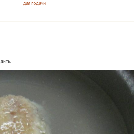
для подачи
едить.