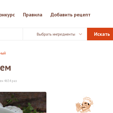
онкурс
Правила
Добавить рецепт
Выбрать ингредиенты
иный
лем
ен 4654 раз