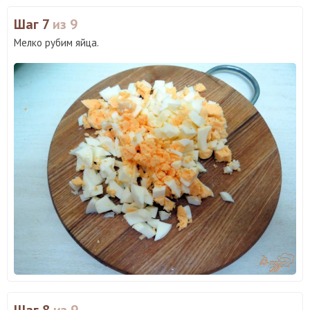
Шаг 7
из 9
Мелко рубим яйца.
Шаг 8
из 9