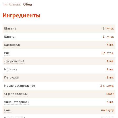
Тип блюда
:
Обед
Ингредиенты
Щавель
1 пучок
Шпинат
1 пучок
Картофель
3 шт.
Рис
0,5 стак.
Лук репчатый
1 шт.
Морковь
1 шт.
Петрушка
1 шт.
Масло растительное
2 ст. лож.
Сыр плавленый
100 г
Яйцо (отварное)
3 шт.
Соль
по вкусу