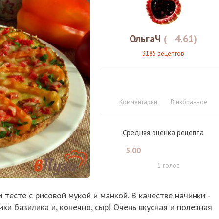
ОльгаЧ
(
4.61
)
3185 рецептов
Комментарии
В избранное
Средняя оценка рецепта
5.00
1
голос
есте с рисовой мукой и манкой. В качестве начинки -
ки базилика и, конечно, сыр! Очень вкусная и полезная