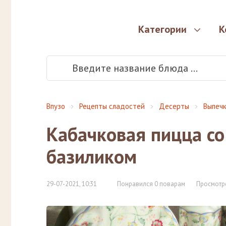
Категории
К
Впузо
Рецепты сладостей
Десерты
Выпеч
Кабачковая пицца со
базиликом
29-07-2021, 10:31
Понравился 0 поварам
Просмотр