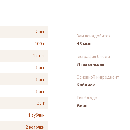
2 шт
Вам понадобится
45 мин.
100 г
1 ст.л.
География блюда
Итальянская
1 шт
Основной ингредиент
1 шт
Кабачок
1 шт
Тип блюда
35 г
Ужин
1 зубчик
2 веточки