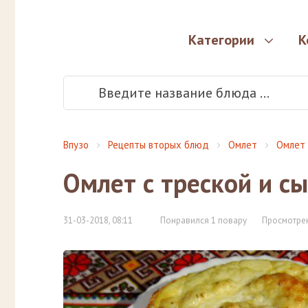
Категории
К
Впузо
Рецепты вторых блюд
Омлет
Омлет 
Омлет с треской и с
31-03-2018, 08:11
Понравился 1 повару
Просмотрен