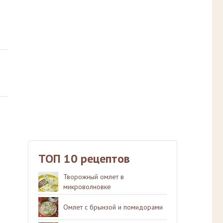
ТОП 10 рецептов
Творожный омлет в
микроволновке
Омлет с брынзой и помидорами