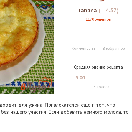
tanana
(
4.57
)
1170 рецептов
Комментарии
В избранное
Средняя оценка рецепта
5.00
3
голоса
дходит для ужина. Привлекателен еще и тем, что
без нашего участия. Если добавить немного молока, то