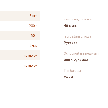
3 шт
Вам понадобится
40 мин.
200 г
50 г
География блюда
Русская
1 ч.л.
Основной ингредиент
по вкусу
Яйцо куриное
по вкусу
Тип блюда
Ужин