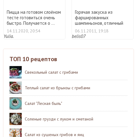
видами сыра
Пицца на готовом слоёном
Горячая закуска из
тесте готовиться очень
фаршированных
быстро. Получается о ...
шампиньонов, отличный
рецепт постно ...
14.11.2020, 20:54
06.11.2011, 19:18
Yulia.
belis07
ТОП 10 рецептов
Свекольный салат с грибами
Теплый салат из брынзы с грибами
Салат "Лесная быль"
Соленые грузди с луком и сметаной
Салат из сушеных грибов и яиц