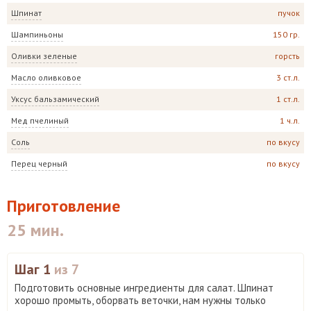
Шпинат
пучок
Шампиньоны
150 гр.
Оливки зеленые
горсть
Масло оливковое
3 ст.л.
Уксус бальзамический
1 ст.л.
Мед пчелиный
1 ч.л.
Соль
по вкусу
Перец черный
по вкусу
Приготовление
25 мин.
Шаг 1
из 7
Подготовить основные ингредиенты для салат. Шпинат
хорошо промыть, оборвать веточки, нам нужны только