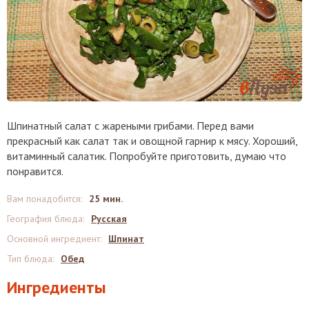
Шпинатный салат с жареными грибами. Перед вами
прекрасный как салат так и овощной гарнир к мясу. Хороший,
витаминный салатик. Попробуйте приготовить, думаю что
понравится.
Вам понадобится
:
25 мин.
География блюда
:
Русская
Основной ингредиент
:
Шпинат
Тип блюда
:
Обед
Ингредиенты