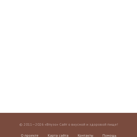
© 2011—2026 «Впузо» Сайт о вкусной и здоровой пище!
О проекте
Карта сайта
Контакты
Помощь