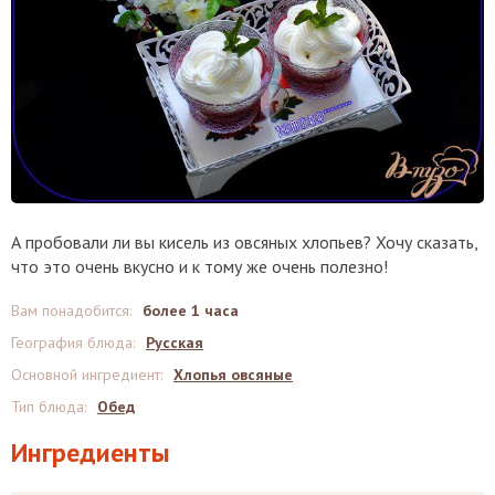
А пробовали ли вы кисель из овсяных хлопьев? Хочу сказать,
что это очень вкусно и к тому же очень полезно!
Вам понадобится
:
более 1 часа
География блюда
:
Русская
Основной ингредиент
:
Хлопья овсяные
Тип блюда
:
Обед
Ингредиенты