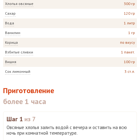
Хлопья овсяные
300 гр
Сахар
120 гр
Вода
1 литр
Ванилин
1 гр
Корица
по вкусу
Взбитые сливки
1 пакет.
Вишня
100 гр
Сок лимонный
3 ст.л.
Приготовление
более 1 часа
Шаг 1
из 7
Овсяные хлопья залить водой с вечера и оставить на всю
ночь при комнатной температуре.