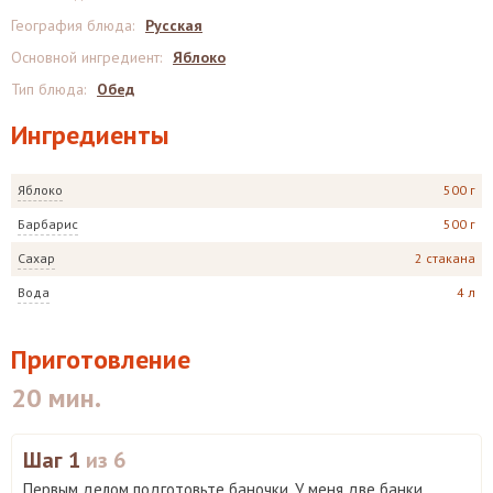
География блюда
:
Русская
Основной ингредиент
:
Яблоко
Тип блюда
:
Обед
Ингредиенты
Яблоко
500 г
Барбарис
500 г
Сахар
2 стакана
Вода
4 л
Приготовление
20 мин.
Шаг 1
из 6
Первым делом подготовьте баночки. У меня две банки