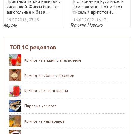
Приятный легкий напиток с
В старину на Руси кисель
кислинкой. Фиксы бывают
ели ложками.. Вот и этот
алкогольные и беза ...
кисель я приготови ...
19.07.2013, 03:45
16.09.2012, 16:47
Апрель
Татьяна Маражо
ТОП 10 рецептов
Компот из вишни с апельсином
Компот из яблок с корицей
Компот из слив и вишни
Пирог из компота
Компот из нектаринов