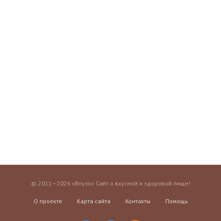
© 2011—2026 «Впузо» Сайт о вкусной и здоровой пище!
О проекте
Карта сайта
Контакты
Помощь