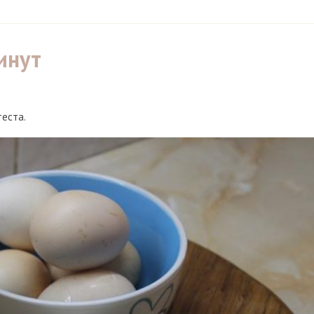
инут
теста.