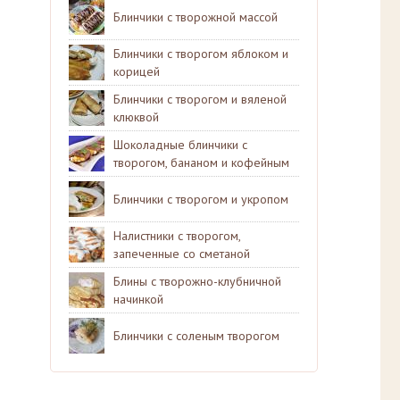
Блинчики с творожной массой
Блинчики с творогом яблоком и
корицей
Блинчики с творогом и вяленой
клюквой
Шоколадные блинчики с
творогом, бананом и кофейным
сиропом
Блинчики с творогом и укропом
Налистники с творогом,
запеченные со сметаной
Блины с творожно-клубничной
начинкой
Блинчики с соленым творогом