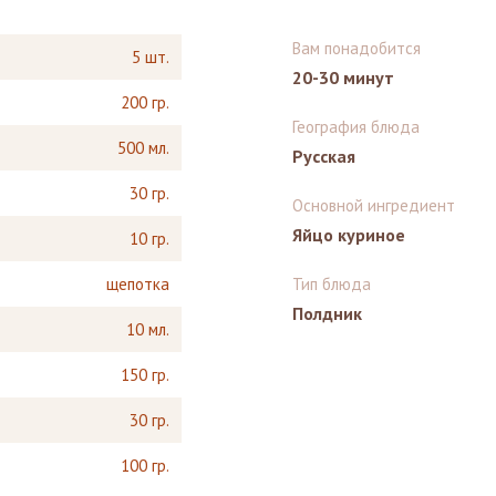
Вам понадобится
5 шт.
20-30 минут
200 гр.
География блюда
500 мл.
Русская
30 гр.
Основной ингредиент
Яйцо куриное
10 гр.
щепотка
Тип блюда
Полдник
10 мл.
150 гр.
30 гр.
100 гр.